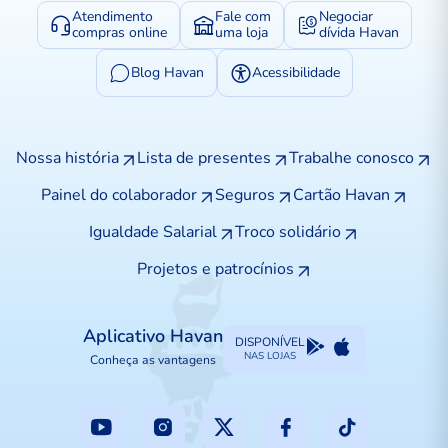
Atendimento
Fale com
Negociar
compras online
uma loja
dívida Havan
Blog Havan
Acessibilidade
Nossa história
Lista de presentes
Trabalhe conosco
Painel do colaborador
Seguros
Cartão Havan
Igualdade Salarial
Troco solidário
Projetos e patrocínios
Aplicativo Havan
DISPONÍVEL
NAS LOJAS
Conheça as vantagens