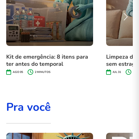
Kit de emergência: 8 itens para
Limpeza de 
ter antes do temporal
sem estragar
AGO 05
2
MINUTOS
JUL 31
3
MI
Pra você