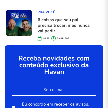
PRA VOCÊ
6 coisas que seu pai
precisa trocar, mas nunca
vai pedir
JUL 29
3
MINUTOS
Receba novidades com
conteúdo exclusivo da
Havan
Eu concordo em receber os avisos,