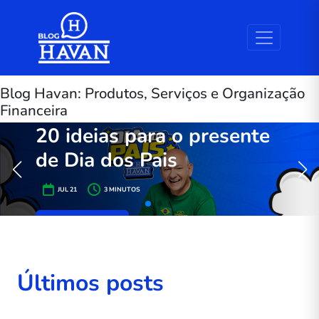
Skip to the content
Blog Havan: Produtos, Serviços e Organização
Financeira
PRA SUA CASA
20 ideias para o presente
de Dia dos Pais
JUL 21
3
MINUTOS
Saiba mais
Últimos posts