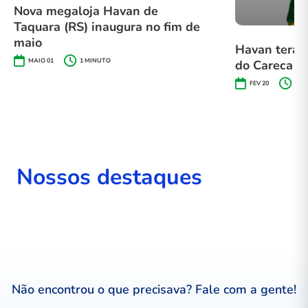
Nova megaloja Havan de
Taquara (RS) inaugura no fim de
maio
Havan terá a
MAIO 01
1
MINUTO
do Careca
FEV 20
< 1
Nossos destaques
Não encontrou o que precisava? Fale com a gente!