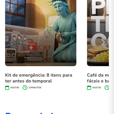
Kit de emergência: 8 itens para
Café da manh
ter antes do temporal
fáceis e bar
AGO 05
2
MINUTOS
AGO 03
2
M