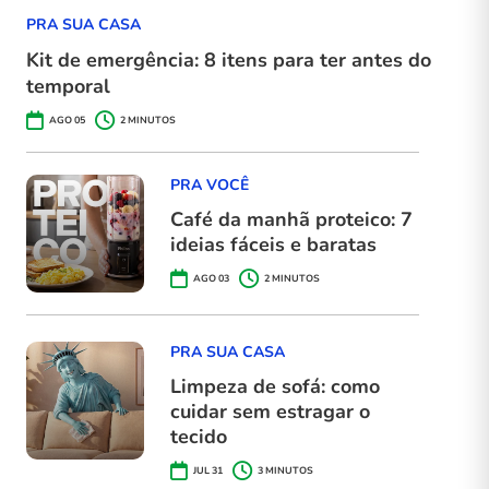
PRA SUA CASA
Kit de emergência: 8 itens para ter antes do
temporal
AGO 05
2
MINUTOS
PRA VOCÊ
Café da manhã proteico: 7
ideias fáceis e baratas
AGO 03
2
MINUTOS
PRA SUA CASA
Limpeza de sofá: como
cuidar sem estragar o
tecido
JUL 31
3
MINUTOS