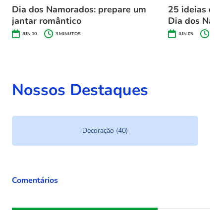
Dia dos Namorados: prepare um
25 ideias de
jantar romântico
Dia dos Nam
JUN 10
3
MINUTOS
JUN 05
4
MI
Nossos Destaques
Decoração (40)
Comentários