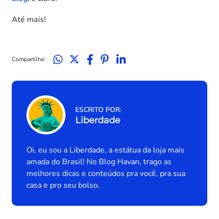
Até mais!
Compartilhe:
ESCRITO POR:
Liberdade
Oi, eu sou a Liberdade, a estátua da loja mais
amada do Brasil! No Blog Havan, trago as
melhores dicas e conteúdos pra você, pra sua
casa e pro seu bolso.