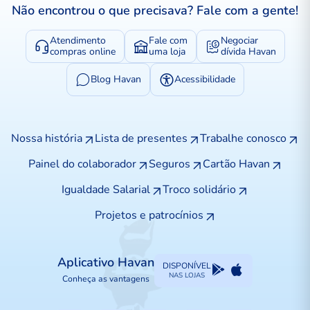
Não encontrou o que precisava? Fale com a gente!
Atendimento
Fale com
Negociar
compras online
uma loja
dívida Havan
Blog Havan
Acessibilidade
Nossa história
Lista de presentes
Trabalhe conosco
Painel do colaborador
Seguros
Cartão Havan
Igualdade Salarial
Troco solidário
Projetos e patrocínios
Aplicativo Havan
DISPONÍVEL
NAS LOJAS
Conheça as vantagens