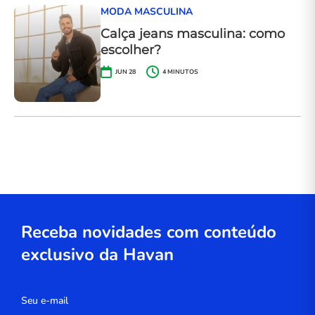
MODA MASCULINA
Calça jeans masculina: como
escolher?
JUN 28
4
MINUTOS
Receba novidades com conteúdo
exclusivo da Havan