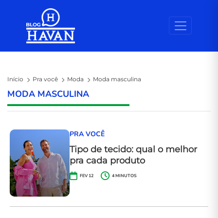
Skip to the content
Início
Pra você
Moda
Moda masculina
MODA MASCULINA
PRA VOCÊ
Tipo de tecido: qual o melhor
pra cada produto
FEV 12
4
MINUTOS