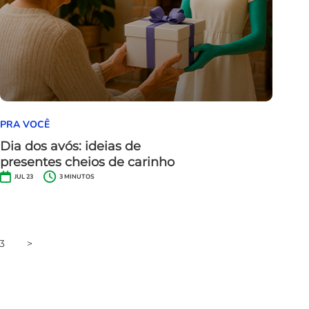
PRA VOCÊ
Dia dos avós: ideias de
presentes cheios de carinho
JUL 23
3
MINUTOS
3
>