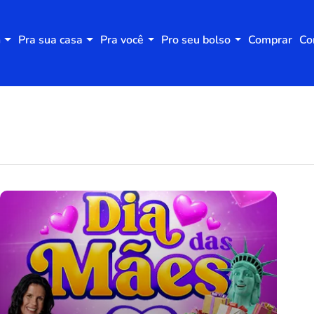
n
Pra sua casa
Pra você
Pro seu bolso
Comprar
Co