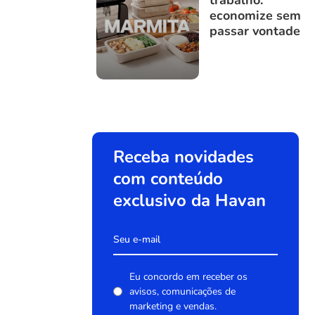
trabalho:
economize sem
passar vontade
Receba novidades
com conteúdo
exclusivo da Havan
Eu concordo em receber os
avisos, comunicações de
marketing e vendas.