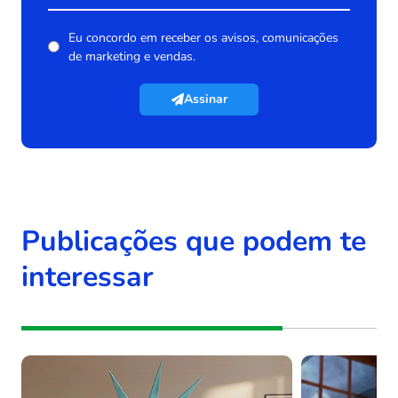
Eu concordo em receber os avisos, comunicações
de marketing e vendas.
Assinar
Publicações que podem te
interessar