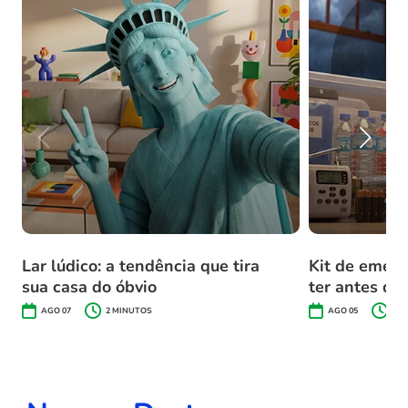
Lar lúdico: a tendência que tira
Kit de emerg
sua casa do óbvio
ter antes do
AGO 07
2
MINUTOS
AGO 05
2
M