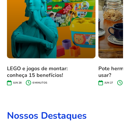
LEGO e jogos de montar:
Pote herméti
conheça 15 benefícios!
usar?
JUN 28
6
MINUTOS
JUN 27
3
MI
Nossos Destaques