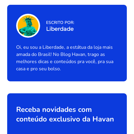
ESCRITO POR:
Liberdade
Oi, eu sou a Liberdade, a estátua da loja mais
amada do Brasil! No Blog Havan, trago as
melhores dicas e conteúdos pra você, pra sua
casa e pro seu bolso.
Receba novidades com
conteúdo exclusivo da Havan