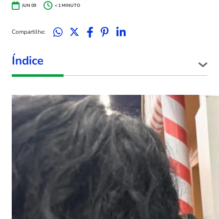
JUN 09
< 1
MINUTO
Compartilhe:
Índice