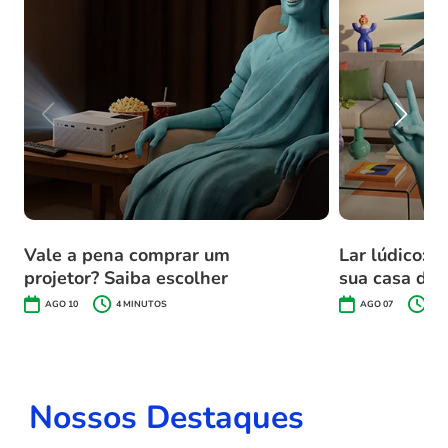
Vale a pena comprar um
Lar lúdico: a
projetor? Saiba escolher
sua casa do 
AGO 10
4
MINUTOS
AGO 07
2
M
Nossos Destaques