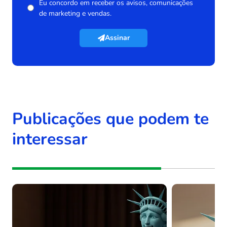
Eu concordo em receber os avisos, comunicações
de marketing e vendas.
Assinar
Publicações que podem te
interessar