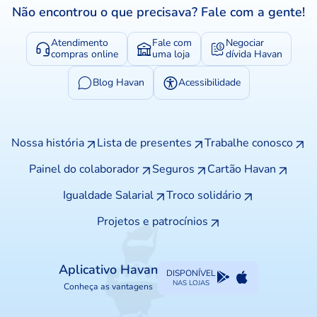
Não encontrou o que precisava? Fale com a gente!
Atendimento
Fale com
Negociar
compras online
uma loja
dívida Havan
Blog Havan
Acessibilidade
Nossa história
Lista de presentes
Trabalhe conosco
Painel do colaborador
Seguros
Cartão Havan
Igualdade Salarial
Troco solidário
Projetos e patrocínios
Aplicativo Havan
DISPONÍVEL
NAS LOJAS
Conheça as vantagens