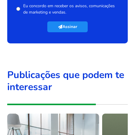
Eu concordo em receber os avisos, comunicações
de marketing e vendas.
Assinar
Publicações que podem te
interessar