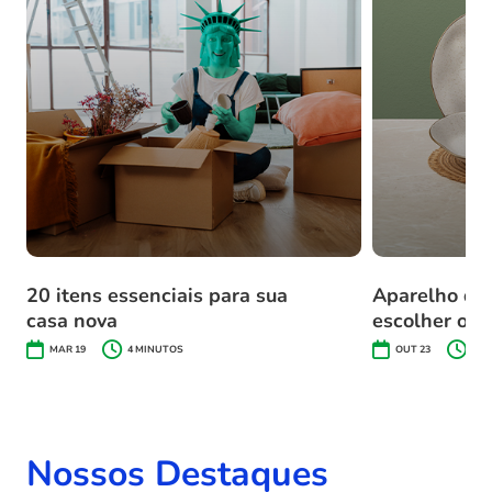
20 itens essenciais para sua
Aparelho de 
casa nova
escolher o se
MAR 19
4
MINUTOS
OUT 23
4
M
Nossos Destaques