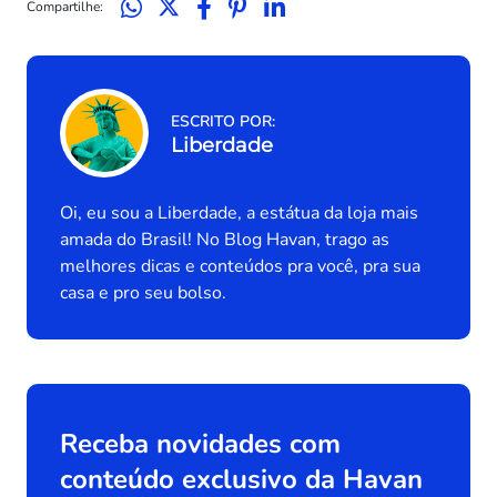
Compartilhe:
ESCRITO POR:
Liberdade
Oi, eu sou a Liberdade, a estátua da loja mais
amada do Brasil! No Blog Havan, trago as
melhores dicas e conteúdos pra você, pra sua
casa e pro seu bolso.
Receba novidades com
conteúdo exclusivo da Havan