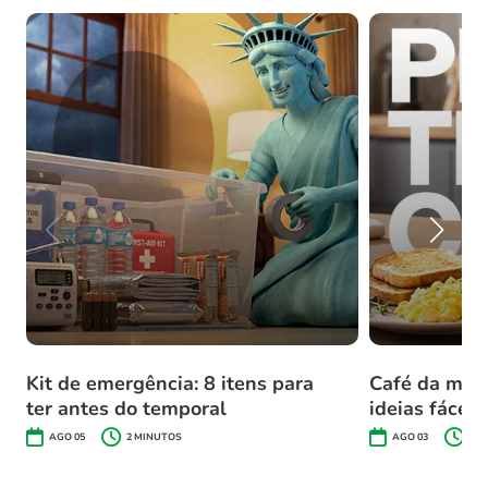
Kit de emergência: 8 itens para
Café da manh
ter antes do temporal
ideias fáceis
AGO 05
2
MINUTOS
AGO 03
2
M