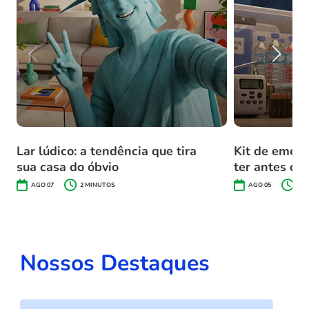
Lar lúdico: a tendência que tira
Kit de emerg
sua casa do óbvio
ter antes do
AGO 07
2
MINUTOS
AGO 05
2
M
Nossos Destaques