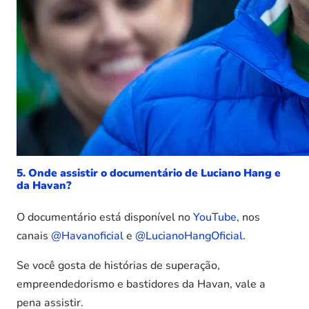
5. Onde assistir o documentário de Luciano Hang e
da Havan?
O documentário está disponível no
YouTube,
nos
canais
@Havanoficial
e
@LucianoHangOficial
.
Se você gosta de histórias de superação,
empreendedorismo e bastidores da Havan, vale a
pena assistir.