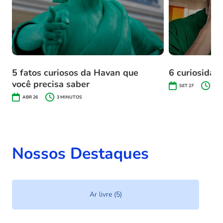
5 fatos curiosos da Havan que
6 curiosidad
você precisa saber
SET 27
5
MI
ABR 26
3
MINUTOS
Nossos Destaques
Brinquedos (2)