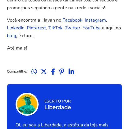
dentro de todos os nossos lançamentos, conteúdos e
promoções seguindo a gente nas redes sociais!
Você encontra a Havan no
Facebook
,
Instagram
,
LinkedIn
,
Pinterest
,
TikTok
,
Twitter
,
YouTube
e aqui no
blog
, é claro.
Até mais!
Compartilhe:
ESCRITO POR:
Liberdade
Oi, eu sou a Liberdade, a estátua da loja mais