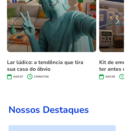
Lar lúdico: a tendência que tira
Kit de emerg
sua casa do óbvio
ter antes do
AGO 07
2
MINUTOS
AGO 05
2
M
Nossos Destaques