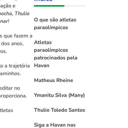
ração e
bocha, Thulio
O que são atletas
nar!
paraolímpicos
os que fazem a
Atletas
 dos anos,
paraolímpicos
os.
patrocinados pela
Havan
 a trajetória
caminhos.
Matheus Rheine
editar no
Ymanitu Silva (Many)
roporciona.
Thulio Toledo Santos
tletas
Siga a Havan nas