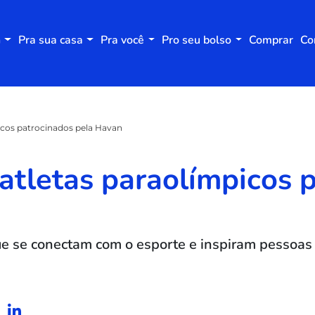
n
Pra sua casa
Pra você
Pro seu bolso
Comprar
Co
icos patrocinados pela Havan
atletas paraolímpicos 
ue se conectam com o esporte e inspiram pessoas