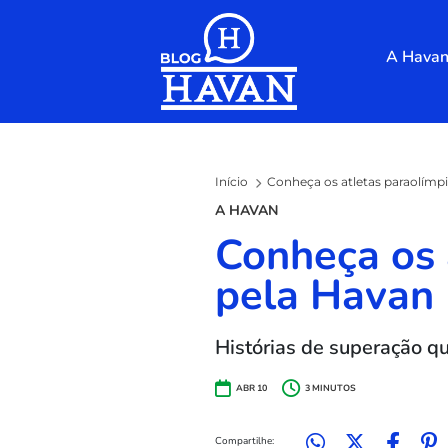
Skip to the content
A Hava
Início
Conheça os atletas paraolímp
A HAVAN
Conheça os 
pela Havan
Histórias de superação q
ABR 10
3
MINUTOS
Compartilhe: