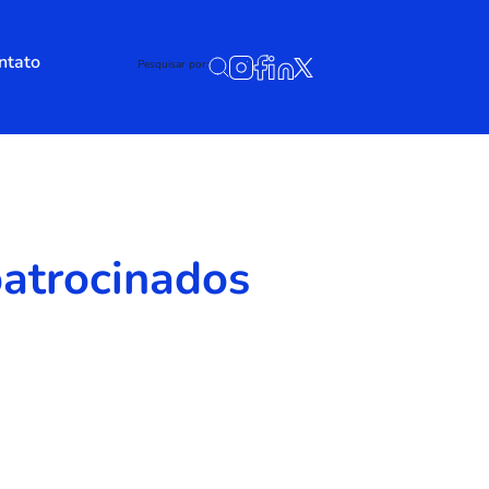
ntato
Pesquisar por:
patrocinados