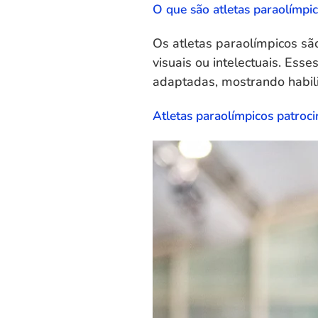
O que são atletas paraolímpi
Os atletas paraolímpicos sã
visuais ou intelectuais. Es
adaptadas, mostrando habil
Atletas paraolímpicos patroc