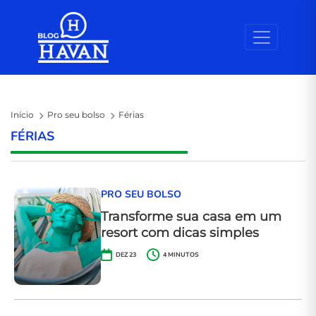
Skip to the content
Início
Pro seu bolso
Férias
FÉRIAS
PRO SEU BOLSO
Transforme sua casa em um
resort com dicas simples
DEZ 23
4
MINUTOS