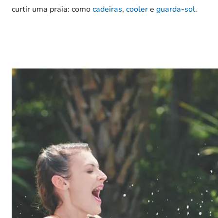
curtir uma praia: como
cadeiras
,
cooler
e
guarda-sol
.